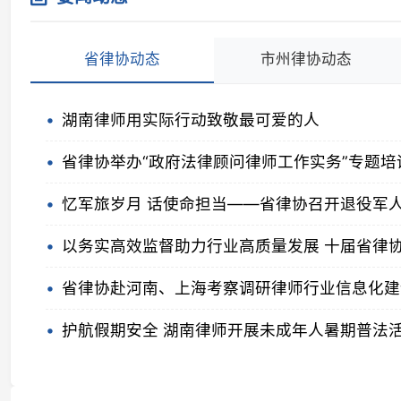
省律协举办“政府法律顾问律师工作实务”专题培训
忆军旅岁月 话使命担当——省律协召开退役军人律师
以务实高效监督助力行业高质量发展 十届省律协监事会
省律协赴河南、上海考察调研律师行业信息化建设
护航假期安全 湖南律师开展未成年人暑期普法活动
时事政策
今天起，这些新规将影响你的生活
明天起，这些新规将影响你的生活！
习近平对全面依法治国工作作出重要指示
最高人民法院、司法部联合发布规范涉企执法司法行政复议
规范涉企行政执法专项行动为民办实事典型案例