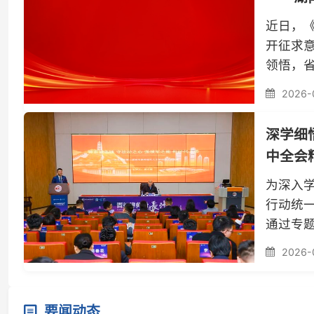
您分享。李含英
深学细悟笃
中全会精神
为深入学习贯
行动统一到党
通过专题培训
种形式，推动
2026-04-08
长沙市律协在西
要闻动态
省律协动态
市州律协动态
湖南律师用实际行动致敬最可爱的人