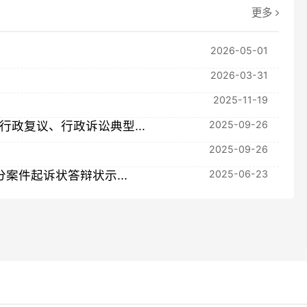
诉状答辩状示...
2025-06-23
加
律
衡阳市律师协会
邵阳市律师协会
岳阳市律师协会
常德
怀化市律师协会
湘西自治州律师协会
张家界市律师协会
我们
地址：长沙市芙蓉区韶山北路5号省司法厅综合楼四楼