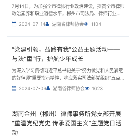
“党建引领，益路有我”公益主题活动——
与法“童”行，护航少年成长
为深入学习贯彻习近平总书记关于“努力做党和人民满意
的好律师”重要指示精神，响应落实司法部党组织“五点
希望”要求。7月8日，中共长沙市律师行业第十五联合支
2024-07-09
湖南省律师协会
1623
部委员会携手麓谷街道麓景社区开展了“与法‘童’行，护
航少年成长”未成年人保护专题讲座实践...
湖南金州（郴州）律师事务所党支部开展
“重温党纪党史 传承爱国主义”主题党日活
动
为深入开展党纪学习教育和爱国主义教育，传承红色基
因，6月7日，湖南金州（郴州）律师事务所党支部以“党
建”引领“所建”，结合“一月一课一片一实践”主题党日活
2024-07-01
湖南省律师协会
793
动，组织全体党员及全体律师前往711时光小镇开展“重
温党纪党史，传承爱国主义”主题党日...
张家界市律师队伍走访慰问抗战老兵及烈