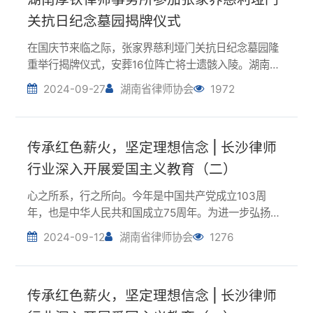
在国庆节来临之际，张家界慈利垭门关抗日纪念墓园隆
重举行揭牌仪式，安葬16位阵亡将士遗骸入陵。湖南厚
钦律师事务所参加本次爱国主义活动。垭门关抗日纪念
2024-09-27
湖南省律师协会
1972
墓园落成揭牌仪式上，湖南省政协原副主席、民革湖南
省委原主委刘晓，张家界市政协党组成员、副主席杨...
传承红色薪火，坚定理想信念 | 长沙律师
行业深入开展爱国主义教育（二）
心之所系，行之所向。今年是中国共产党成立103周
年，也是中华人民共和国成立75周年。为进一步弘扬律
师行业正能量，增强律师队伍的爱国主义情怀和民族自
2024-09-12
湖南省律师协会
1276
豪感，长沙市律师行业广泛开展爱国主义系列活动，引
导广大律师牢记初心使命，用担当诠释初心，用实干...
传承红色薪火，坚定理想信念 | 长沙律师
行业深入开展爱国主义教育（一）
心之所系，行之所向。今年是中国共产党成立103周
年，也是中华人民共和国成立75周年。为进一步弘扬律