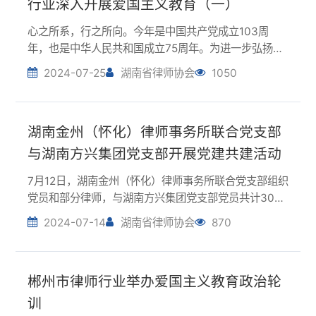
师行业正能量，增强律师队伍的爱国主义情怀和民族自
2024-07-25
湖南省律师协会
1050
豪感，长沙市律师行业广泛开展爱国主义系列活动，引
导广大律师牢记初心使命，用担当诠释初心，用实干...
湖南金州（怀化）律师事务所联合党支部
与湖南方兴集团党支部开展党建共建活动
7月12日，湖南金州（怀化）律师事务所联合党支部组织
党员和部分律师，与湖南方兴集团党支部党员共计30余
人开展了一次以法律和政治学习为主题的党建共建活
2024-07-14
湖南省律师协会
870
动。活动结合2024年7月1日同时施行的新版《会计法》
和新版《公司法》，开展以“会计从业者应...
郴州市律师行业举办爱国主义教育政治轮
训
7月14日，为加强全市律师行业政治建设，提高全市律师
政治素养和职业道德水平，郴州市司法局、律师行业党
委联合举办了以爱国主义教育为主题的政治轮训。此次
2024-07-14
湖南省律师协会
1104
政治轮训要求，要进一步增强政治认同、思想认同、理
论认同、情感认同，自觉抵制西方错误思潮，让政...