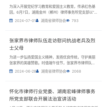
士父母
为进一步弘扬爱国主义精神，发扬优良传统，守护美丽
张家界的英雄赞歌。时值端午佳节，张家界市律师队伍
与爱心志愿者一行奔赴于张家界两区县，走访慰问6位抗
2024-06-28
湖南省律师协会
2068
战老兵及6位烈士的父母，为他们敬献慰问物资，送上暖
心祝福与关怀，积极营造拥军优属的浓厚氛围。在...
怀化市律师行业党委、湖南宏峰律师事务
所党支部联合开展法治宣讲活动
6月17日，怀化市律师行业党委联合湖南宏峰律师事务所
党支部来到麻阳郭公坪镇小坡希望小学开展爱国主义教
育法及防溺水、防性侵安全教育法治宣传活动。活动
2024-06-28
湖南省律师协会
2240
中，怀化市律师行业党委委员、怀化市律师协会副会长
邓宇，湖南宏峰律师事务所党支部书记舒适给全校学...
湖南律师持续开展防汛抗灾工作
湖南多地遭遇连续强降雨，部分地区遭受洪涝灾害，防
汛抗洪形势严峻。近日，湖南律师积极行动，发挥职能