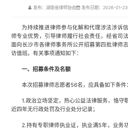
师专业优势，引导律师履行社会责任，经省司法厅同意，省
面向长沙市各律师事务所公开招募第四批律师志愿者参与涉
访值班。有关事项通知如下：
一、招募条件及名额
本次招募律师志愿者56名，应具备如下条件：
1.政治立场坚定，热心公益法律服务，恪守职业道德与执
近四年无行政处罚及行业处分记录；
2.持有专职律师执业证，执业满5年，业务功底扎实，能
涉法涉诉事务；
3.善于倾听群众诉求，具备沟通协调、情绪疏导及矛盾调
4.每月需连续一周承担值班工作。考虑到值班工作强度，
不超过60周岁（即1966年1月1日以后出生）。
同等条件下，有省、市两级涉法涉诉信访值班经验或相