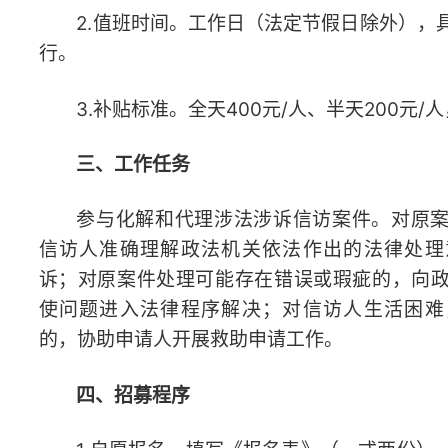
四、招募程序
1.自愿报名。填写《报名表》（一式两份），经所在律所
后，于1月30日前报送省律协319室；同时发送电子版至指定
件主题注明“信访值班志愿者+姓名”。
2.资格审核。省律协审核报名人员政治素养、执业资质
历，审核通过者另行通知参加面试。
3.面试遴选。考察专业知识储备、语言表达、沟通协调及
能力等，按面试成绩排名确定拟入选名单。
4、公示。拟入选名单在省律协网站公示5个工作日，无
式确定为值班律师志愿者，由省律协统一组织岗前培训。
五、其他事项
服务期限3年，履职合格者优先参与下一批招募，表现优
通报表扬；履职不力、违反纪律者，取消值班资格并通报所