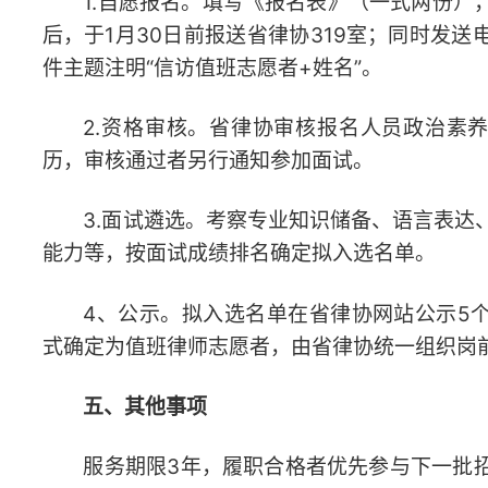
依规依纪处理。
联系人：姚明 联系电话：84586317
电子邮箱：270208951@qq.com
第四批涉法涉诉信访值班律师志愿者报名表.docx
湖南省
2026年