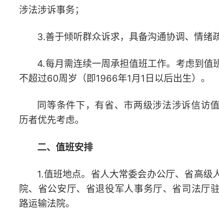
历者优先考虑。
二、值班安排
1.值班地点。
省人大常委会办公厅、
省高级人民法院、省
院、省公安厅、
省退役军人事务厅、
省司法厅驻省政务中心
路运输法院。
2.值班时间。工作日（法定节假日除外），具体按各值班
行。
3.补贴标准。全天400元/人、半天200元/人，按季度集中
三、工作任务
参与化解和代理涉法涉诉信访案件。对原案件处理正确
信访人准确理解政法机关依法作出的法律处理意见，劝导其
诉；对原案件处理可能存在错误或瑕疵的，向政法机关提出
使问题进入法律程序解决；对信访人生活困难，符合相关救
的，协助申请人开展救助申请工作。