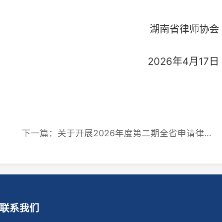
下一篇：关于开展2026年度第二期全省申请律师执业人员集中培训班报名工作的通知
我们
地址：长沙市芙蓉区韶山北路5号省司法厅综合楼四楼
话：0731-84586326
箱：hnlx1983@163.com
用