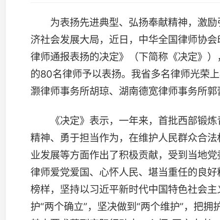
的80名律师予以表扬。我省多名律师光荣上榜，他们是
灏律师事务所胡琼、湖南德宽律师事务所郭蕾、湖南云山
《决定》表示，一年来，首批西部锻炼青年律师坚定
精神、勇于担当作为，在维护人民群众合法权益、提升基
业发展等方面作出了积极贡献，受到当地党委政府和有关
律师爱党爱国、心怀人民、堪当重任的良好精神风貌。希
榜样，坚持以习近平新时代中国特色社会主义思想为指导
护“两个确立”，坚决做到“两个维护”，把拥护中国共产
基本要求落到实际行动中，心怀“国之大者”，厚植爱民情
的火热实践中增长才干本领，在强国建设、民族复兴历史
满意的好律师。
王诚意 湖南三湘律师事务所