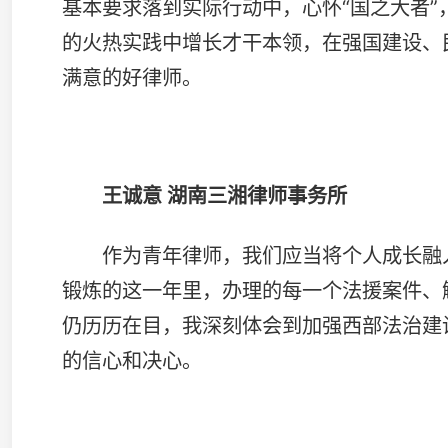
作为青年律师，我们应当将个人成长融入到国家发展
锻炼的这一年里，办理的每一个法援案件、解答的每一次
仍历历在目，我深刻体会到加强西部法治建设的重要性和
的信心和决心。
胡琼 湖南碧灏律师事务所
此次锻炼经历是我人生的宝贵财富，我学会如何在复
沟通协调能力得到明显提升。更幸运的是，我收获了一群
鼓励、相互学习、共同进步。今后，我将继续秉持为人民
建设贡献自己的力量。
郭蕾 湖南德宽律师事务所