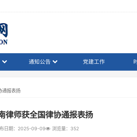
通知公告
党建工作
时事政策
表扬
律师获全国律协通报表扬
2025-09-09
浏览量：352
律师积极投身西部法治建设、服务经
加2024年度西部锻炼的部分青年
青年律师西部锻炼计划”并表现突出