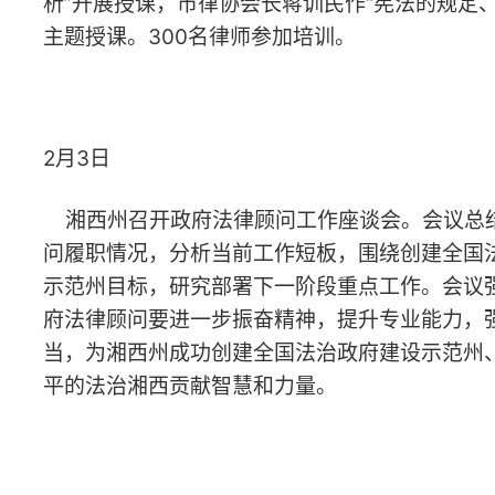
2月7日
娄底市律师行业妇联召开执委会议，审议通过《娄底市律师
行业妇女联合会工作规则（试行）》，研究确定市律师行业妇
联主席、副主席职责分工，深入讨论女律师专业培训、权益保
障、行业交流等重点工作。会后，娄底市律协、市律师行业妇
联组织代表前往娄底市社会福利院，开展“汇爱成河 与爱同行”
主题慰问活动，为孩子们送去物资与关爱。
2月上旬
长沙、衡阳、株洲、湘潭、邵阳、常德、郴州、怀化、湘西
等地律师行业组织开展2026年新春走访慰问活动，走访慰问罹
患重病、因公致残、生活困难、资深年迈以及在服务大局、公
益法律服务等方面作出突出贡献的律师，为他们送去新春祝福