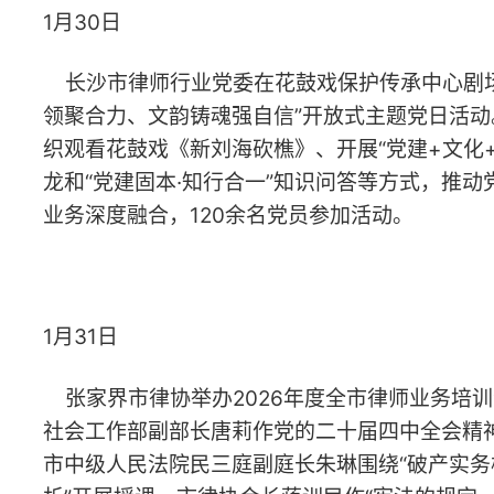
1月31日
张家界市律协举办2026年度全市律师业务培训会，邀请市委
社会工作部副部长唐莉作党的二十届四中全会精神专题授课，
市中级人民法院民三庭副庭长朱琳围绕“破产实务核心问题解
析”开展授课，市律协会长蒋训民作“宪法的规定、原则和精神”
主题授课。300名律师参加培训。
2月3日
湘西州召开政府法律顾问工作座谈会。会议总结回顾法律顾
问履职情况，分析当前工作短板，围绕创建全国法治政府建设
示范州目标，研究部署下一阶段重点工作。会议强调，全州政
府法律顾问要进一步振奋精神，提升专业能力，强化责任担
当，为湘西州成功创建全国法治政府建设示范州、建设更高水
平的法治湘西贡献智慧和力量。