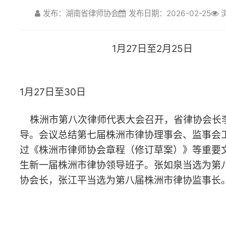
1月27日至30日
株洲市第八次律师代表大会召开，省律协会长李含英到会指
导。会议总结第七届株洲市律协理事会、监事会工作，审议通
过《株洲市律师协会章程（修订草案）》等重要文件，选举产
生新一届株洲市律协领导班子。张如泉当选为第八届株洲市律
协会长，张江平当选为第八届株洲市律协监事长。
1月30日
长沙市律师行业党委在花鼓戏保护传承中心剧场举办“党建引
领聚合力、文韵铸魂强自信”开放式主题党日活动。活动通过组
织观看花鼓戏《新刘海砍樵》、开展“党建+文化+法治”主题沙
龙和“党建固本·知行合一”知识问答等方式，推动党建与文化、
业务深度融合，120余名党员参加活动。