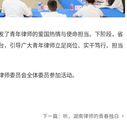
下一篇：听，湖南律师的青春独白
我们
地址：长沙市芙蓉区韶山北路5号省司法厅综合楼四楼
话：0731-84586326
箱：hnlx1983@163.com