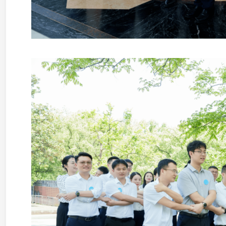
座谈会上，省律协会长李含英、秘书长成圣斌、副会
青年担当。10名青年律师代表围绕行业党建工作、涉外
理等主题交流发言，分享心得体会。大家一致认为，青年
展的未来和希望，广大青年律师要提高政治站位，坚定理
想，将对党忠诚、法治为民融入执业全过程；要服务中心