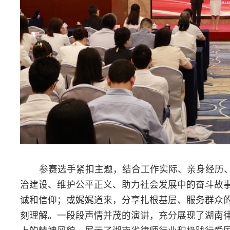
参赛选手紧扣主题，结合工作实际、亲身经历、所见所闻，深
治建设、维护公平正义、助力社会发展中的奋斗故事与责任担当。
诚和信仰；或娓娓道来，分享扎根基层、服务群众的点滴感动；或
刻理解。一段段声情并茂的演讲，充分展现了湖南律师过硬的政治
上的精神风貌，展示了湖南省律师行业积极践行爱国主义精神、主
的感人事迹和真挚情怀。
比赛结束后，两位专业评委对选手们的精彩表现作现场点评。
本次比赛弘扬主旋律、传播正能量，增强了律师队伍听党话、
想自觉、行动自觉，将激励广大律师以更加饱满的热情、更加坚定
施展才华、建功立业。