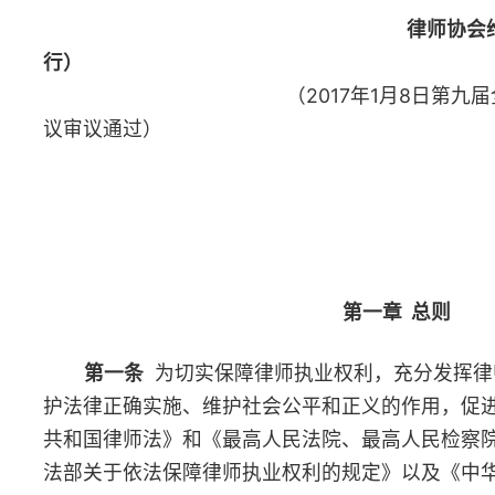
第一章 总则
第一条
为切实保障律师执业权利，充分发挥律师维护当事人
护法律正确实施、维护社会公平和正义的作用，促进司法公正，根
共和国律师法》和《最高人民法院、最高人民检察院、公安部、国
法部关于依法保障律师执业权利的规定》以及《中华全国律师协会
规定，制定本规则。
第二条
律师协会保障律师依法执业，维护律师的合法权益适
第三
条
律师依法享有的执业权利受法律保护，任何组织和个
师的合法权利。
第四条
律师协会应当坚持在个案中维护律师执业权利和维护
权益相结合，切实改善律师执业环境。
第五条
律师协会应当充分履行维护律师执业权利的法定职责
范、及时、有效地开展维护律师执业权利工作。