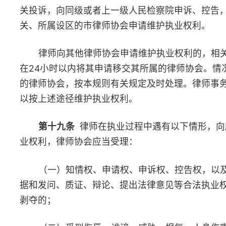
第二十七条
对已受理的维护律师执业权利申请，属于本律师
的，律师协会应当于2个工作日以内将律师申请材料转交有关机关
急的，应当于24小时以内向有关机关反映；情况特别紧急，需要
施的，律师协会应当即时反映。
第二十八条
律师人身权利受到侵害，情况紧急，律师协会应
置机制，切实保障律师人身安全，必要时可以申请有关机关对律师
施。
第二十九条
所属的律师协会接到异地执业律师维护执业权利
根据不同情况，及时向行为发生地律师协会通报，请求予以协助。
第三十条
行为发生地律师协会接到所属的律师协会协助维护
的请求后，应当给予协助，并按照工作程序和时限要求通报相关办
理。
第三十一条
所属的律师协会认为案情重大、复杂，或者需要
机关依法处理的，可以在调查核实情况的基础上，书面申请上一级
开展维护律师执业权利工作。