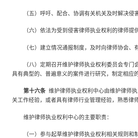
第十七条
律师协会维护律师执业权利专门机构及工作人员应
作职责，遵循工作程序，遵守工作纪律。
第三章 申请和受理
第十八条
律师认为办案机关及其工作人员明显违反法律规定
法履行辩护、代理职责，侵犯律师执业权利的，可以向办案机关或
关投诉，向同级或者上一级人民检察院申诉、控告，向注册地的市
关、所属设区的市律师协会申请维护执业权利。
律师向其他律师协会申请维护执业权利的，相关律师协会应当
在24小时以内将其申请移交其所属的律师协会。情况紧急的，应
的律师协会，按本规则有关规定及时处理。律师事务所执业权利受
以按上述途径维护执业权利。
第十九条
律师在执业过程中遇有以下情形，向所属的律师协
业权利，律师协会应当受理：