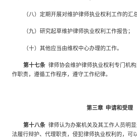
是否开展维护律师执业权利工作。
第二十二条
律师可以采用电话、信函、电子邮件、来访等方
执业权利。
第二十三条
律师申请维护律师执业权利应当提交申请书、相
书面材料。采用电话、电子邮件申请的，在受理后应当补交相关书
第二十四条
律师协会应当设立专门电话、专用邮箱和网上受
通律师申请维护执业权利申请渠道。
第二十五条
维护律师执业权利中心接待律师维护执业权利申
登记，记录申请人信息、申请事项、申请理由及所依据的事实等必
时，接待人员可以录音、录像。
第二十六条
维护律师执业权利中心接到律师维护执业权利申
政机关、其他律师协会移交的申请后，应当即时进行初审，并提交
权利委员会审查。对属于受理范围的，应当及时受理；对于不属于
应当及时告知申请人并说明理由。