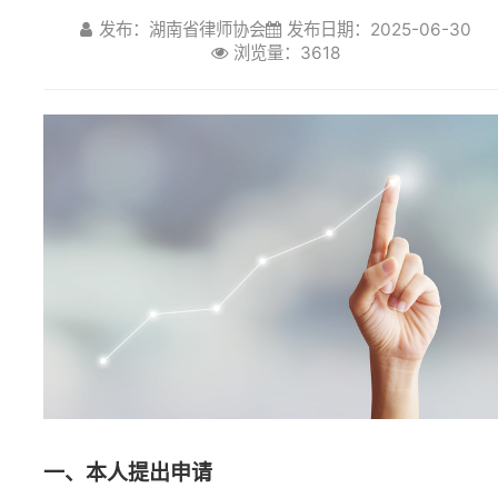
浏览量：3618
一、本人提出申请
（一）律师事务所出具有本律所遗失公告申请（格
式附后）；
（二）律师本人携带本人身份证原件、盖有律所公
章的书面
遗失公告申请，到省律协宣传部（省司法
厅内
培训楼/综合楼322室
，请注意不是主楼）
现
场办理
，两份材料缺一不可。