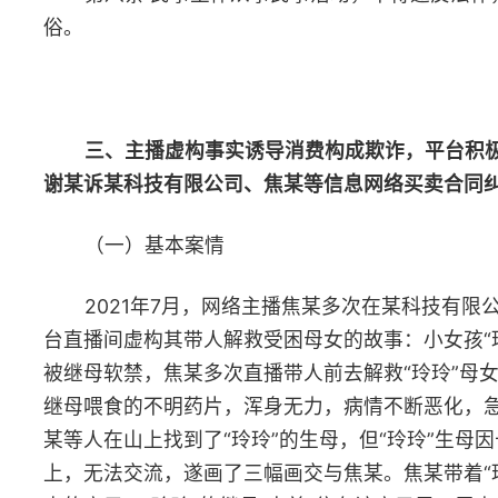
账号的商家功能，且按照要求提供了涉案违规直播间销售者的真实
称、地址、有效联系方式配合查清案情，故判决对原告主张被告某
技有限公司与焦某承担连带责任的诉讼请求不予支持。
（三）典型意义
诚信是民事主体从事民事活动应当遵循的基本原则，也是社会
义核心价值观的重要内容。网络直播带货作为近年来非常受欢迎的
种新型销售模式，以直观的产品功能展示、优惠的市场价格、主播
碑支撑等优势在很大程度上提高了销售效率，促进了经济发展。但
随着该模式的普及，某些主播欺骗消费者、恶意炒作营销等现象也
时出现，损害了消费者合法权益，破坏了交易秩序。本案中，人民
院依照民法典第一百四十八条及相关司法解释规定，认定主播虚构
实“卖惨”带货的行为构成欺诈，并适用消费者权益保护法第五十五
判决惩罚性赔偿，依法维护了消费者合法权益，对于整治网络直播
编造虚假悲情故事、博取流量和同情卖货等乱象具有积极意义。
（四）民法典条文指引
第一百四十八条 一方以欺诈手段，使对方在违背真实意思的