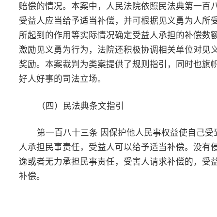
2023年2月，某传媒公司与段某签订了《主播艺人经纪合同》
约定段某签约成为该公司旗下主播艺人，通过公司指定的平台进行
种内容的视频、音频直播活动；段某有权拒绝色情、暴力、违规、
反法律强制性规定及其他有损其人格、名誉或不健康的表演和工作
并不得擅自解约，否则构成违约，违约金为双方约定的年收入的3
倍。段某签约后，根据该公司的安排，在某视频平台上进行直播或
布影音视频。在直播过程中，某传媒公司负责人对段某的主播活动
行指导，要求段某隐瞒已婚事实，用各种话术与观众保持暧昧联系
段某明确拒绝该公司的指导意见并要求解除合同。因双方未能协商
致，段某停播。某传媒公司以段某违约为由提起诉讼，请求解除合
同，段某支付违约金10万元及律师费。
（二）裁判结果
生效裁判认为，某传媒公司要求解除与被告段某签订的《主播
人经纪合同》，段某也同意解除，故依法予以支持。根据双方签订
《主播艺人经纪合同》，艺人有权拒绝色情、暴力、违规、违反法
强制性规定及其他有损人格、名誉或不健康的表演和工作，并有权
求赔偿。某传媒公司要求段某用各种话术与观众保持暧昧关系，违