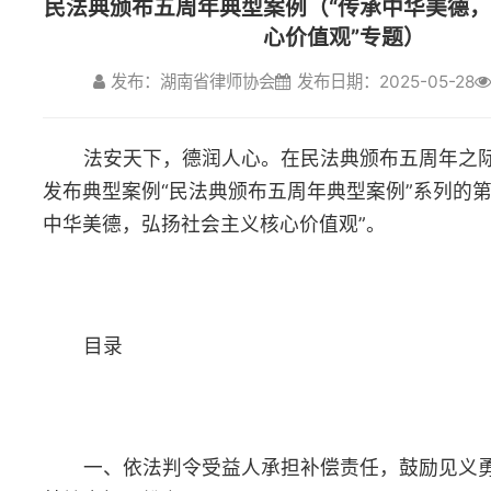
法安天下，德润人心。在民法典颁布五周年之际，最高人民法
发布：湖南省律师协会
发布日期：2025-05-28
浏览量
发布典型案例“民法典颁布五周年典型案例”系列的第一个专题：“传
中华美德，弘扬社会主义核心价值观”。
目录
一、依法判令受益人承担补偿责任，鼓励见义勇为——柴某诉
某健康权纠纷案
二、经纪公司要求网络主播违背公序良俗直播，主播拒绝履行
不承担违约责任——某传媒公司诉段某经纪合同纠纷案
三、主播虚构事实诱导消费构成欺诈，平台积极处置不担责—
谢某诉某科技有限公司、焦某等信息网络买卖合同纠纷案
四、子女长期不尽赡养义务，依法构成遗弃，丧失继承权——