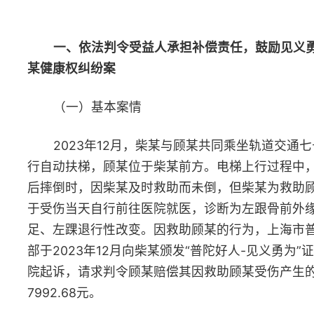
部于2023年12月向柴某颁发“普陀好人-见义勇为”证书。后柴某向
院起诉，请求判令顾某赔偿其因救助顾某受伤产生的医药费等损失
7992.68元。
（二）裁判结果
生效裁判认为，原告柴某没有法定或约定的义务，为保护被告
某民事权益而受伤，构成见义勇为，其精神值得褒扬。根据民法典
一百八十三条的规定，因没有侵权人，故作为受益人的被告顾某应
给予原告适当补偿。对于补偿的数额，因补偿责任并非赔偿责任，
综合考虑原告受伤情况、救助行为及所起到的作用等实际情况，同
考虑相关单位已决定给予见义勇为人适当奖励，故酌定补偿7000
宣判后，原、被告均未提出上诉。
（三）典型意义
见义勇为、互帮互助是中华民族的传统美德，是社会主义核心
值观的重要组成部分。社会生活中，有时会出现因见义勇为使自己
到损害，但相应损失却因没有侵权人、侵权人逃逸等原因而难以得
赔偿的情况。本案中，人民法院依照民法典第一百八十三条规定认