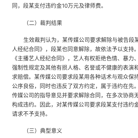
（四）民法典条文指引
第八条 民事主体从事民事活动，不得违反法律，不得违背公
俗。
三、
主播虚构事实诱导消费构成欺诈，平台积极处置不担责
—
谢某诉某科技有限公司、焦某等信息网络买卖合同纠纷案
（一）基本案情
2021年7月，网络主播焦某多次在某科技有限公司运营的网络
台直播间虚构其带人解救受困母女的故事：小女孩“玲玲”和亲生母
被继母软禁，焦某多次直播带人前去解救“玲玲”母女。“玲玲”因每
继母喂食的不明药片，浑身无力，病情不断恶化，急需手术治疗。
某等人在山上找到了“玲玲”的生母，但“玲玲”生母因长期被隔绝在
上，无法交流，遂画了三幅画交与焦某。焦某带着“玲玲”生母找到
中的房子，“玲玲”的继母“大美”住在该房子里，屋内堆放大量玉石
某要求玲玲继母“大美”出钱给玲玲看病，“大美”以钱财均押在玉石