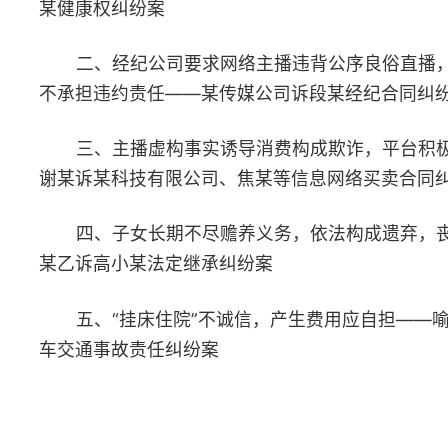
某乙诉高小某法定继承纠纷案
五、“挂床住院”不诚信，产生费用应自担——喻某诉李某等机
车交通事故责任纠纷案
一、
依法判令受益人承担补偿责任，鼓励见义勇为
——
柴某诉
某健康权纠纷案
（一）基本案情
2023年12月，柴某与顾某共同乘坐轨道交通七号线镇坪路站
行自动扶梯，顾某位于柴某前方。电梯上行过程中，顾某站立不稳
后摔倒时，因柴某及时救助而未倒，但柴某为救助顾某而受伤。柴
于受伤当天自行前往医院就医，诊断为左跟骨前外缘撕脱骨折，左
足、左踝退行性改变。因救助顾某的行为，上海市普陀区委员会宣