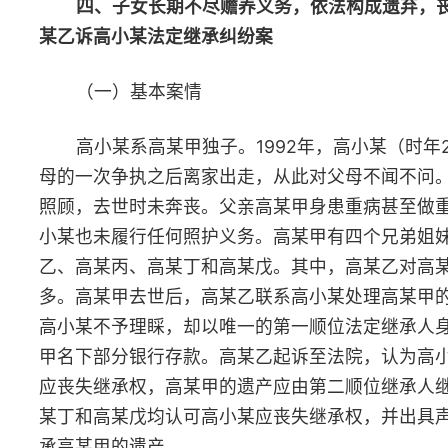
示宽恕或者事后在遗嘱中将其列为继承人的，该继承人不丧失继承
权。
受遗赠人有本条第一款规定行为的，丧失受遗赠权。
五、
“
挂床住院
”
不诚信，产生费用应自担
——
喻某诉李某等机
车交通事故责任纠纷案
（一）基本案情
2021年5月某日，李某驾驶小型越野车与停放在路边的轻便二
摩托车及坐在车上的喻某发生碰撞，造成喻某受伤、车辆受损的交
事故，交警部门认定李某负全部责任。喻某受伤后先后四次住院治
疗，共住院801天。事故发生前，李某在某保险公司投保了“交强险
100万元的“商业三者险”。喻某因与李某、某保险公司就赔偿事宜
成一致，遂诉至法院请求判令李某、某保险公司赔偿各项损失60余
元。