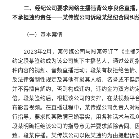
公序良俗，同时也违反了双方约定，属于违约在先。段某明确拒绝
传媒公司的指导意见并要求解除合同，在多次协商无果后停播，并
构成违约。因此，对某传媒公司要求段某支付违约金及律师费的诉
请求不予支持。
（三）典型意义
党的二十届三中全会强调“支持和规范发展新就业形态”。随着
播行业的兴起，部分网络经纪公司要求网络主播通过低俗表演吸引
量、诱导打赏等问题时有发生，不仅损害了网络主播的合法权益，
且违背公序良俗，阻碍网络直播行业的良性发展。本案中，某传媒
司要求主播用各种话术与观众保持暧昧联系的行为有损主播人格尊
严，有害网络文明，有悖公序良俗。人民法院依法驳回了该公司关
认定拒绝擦边直播的主播构成违约的诉讼请求，在依法保护网络直
从业人员合法权益的同时，鲜明表达了依法规范网络直播行业秩序
助力营造积极向上、健康有序、和谐清朗的网络空间的司法立场，
力弘扬了民法典关于从事民事活动不得违背公序良俗的立法精神和
值导向。