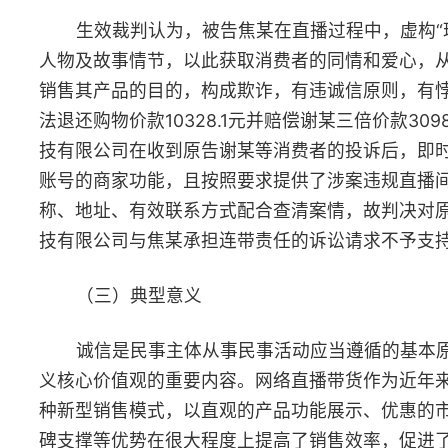
某丁和高某戊均认可高小某应丧失继承权，并出具声明书表示放弃
承高某甲的遗产。
（二）裁判结果
生效裁判认为，子女应当履行对老年人经济上供养、生活上照
和精神上慰藉的赡养义务。继承人遗弃被继承人的，依法应丧失继
权。高小某自1992年离家后，三十余年来对父母不闻不问，不仅未
予任何经济帮助，也没有任何赡养行为，父母去世后，亦怠于为父
送终，已经构成遗弃，故判决高小某丧失继承权，高小某在高某甲
世后自高某甲账户内所取款项应由高某乙继承，高小某应于判决生
之日起十日内返还。
（三）典型意义
百善孝为先，赡养父母既是社会主义核心价值观的内在要求，
是子女的法定义务。该义务不因父母有经济收入、身体状况良好而
除。民法典第一千一百二十五条第一款第三项规定，继承人遗弃被
承人，或者虐待被继承人情节严重的，丧失继承权。本案中，高小
作为家中独子，三十余年对父母未尽任何赡养义务，故法院认定其