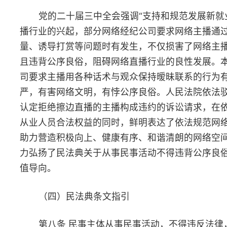
由表示无能为力。经焦某与“大美”周旋，双方同意由“大美”委托焦
为卖玉，所得货款用以支付“玲玲”医疗费用。直播间有人称愿意无
捐款给“玲玲”治病，焦某不同意接受捐款，向粉丝宣称“大美”家有
器，愿以低价将玉器出售回馈粉丝的爱心来筹集“玲玲”的医疗费用
谢某在浏览视频过程中，留意到焦某直播“玲玲”母女求助、解救、
病、筹款等内容，出于同情，为了筹集善款，于2021年7月8日至7
30日期间在直播间购买了玉手链、玉戒指、玉吊坠等33件商品，
价款合计10328.1元。后谢某发现焦某与故事涉及人员共同就餐庆
遂向某科技有限公司投诉举报，并向法院提起诉讼，请求判令某科
有限公司与焦某共同返还购物款10328.1元，共同赔偿购物款三倍
额。
（二）裁判结果
生效裁判认为，被告焦某在直播过程中，虚构“玲玲”、“大美”
人物及故事情节，以此获取消费者的同情和爱心，从而达到通过网
销售其产品的目的，构成欺诈，有违诚信原则，有悖公序良俗，应
法退还购物价款10328.1元并赔偿谢某三倍价款30984.3元。被告
技有限公司在收到原告谢某等消费者的投诉后，即时关闭了焦某注