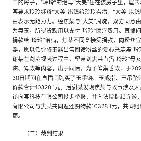
下实施的民事法律行为，受欺诈方有权请求人民法院或者仲裁机构
以撤销。
四、
子女长期不尽赡养义务，依法构成遗弃，丧失继承权
——
某乙诉高小某法定继承纠纷案
（一）基本案情
高小某系高某甲独子。1992年，高小某（时年20周岁）在与
母的一次争执之后离家出走，从此对父母不闻不问。母亲患病时其
照顾，去世时未奔丧。父亲高某甲身患重病甚至做重大手术期间，
小某也未履行任何照护义务。高某甲有四个兄弟姐妹，分别为高某
乙、高某丙、高某丁和高某戊。其中，高某乙对高某甲夫妻照顾较
多。高某甲去世后，高某乙联系高小某处理高某甲的骨灰落葬事宜
高小某不予理睬，却以唯一的第一顺位法定继承人身份，领取了高
甲名下部分银行存款。高某乙起诉至法院，认为高小某遗弃高某甲
应丧失继承权，高某甲的遗产应由第二顺位继承人继承。高某丙、