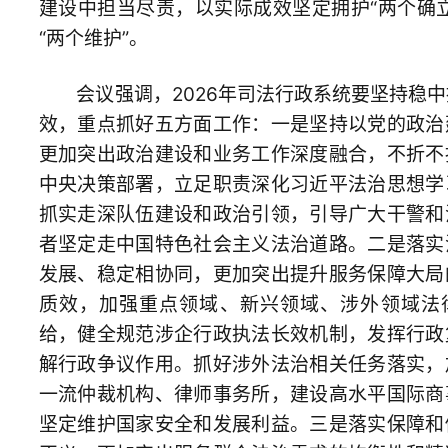
者坚定走中国特色社会主义法治道路。二是落实法治与改革、
发展、稳定相协同，更加突出提升服务保障大局的主动性和高
质效，加强重点领域、新兴领域、涉外领域法律法规制度供
给，健全规范涉企行政执法长效机制，发挥行政复议实质性化
解行政争议作用。抓好涉外法治相关任务落实，加快培育国际
一流仲裁机构、律师事务所，建设高水平国际商事调解组织，
坚定维护国家安全和发展利益。三是落实保障和促进社会公平
正义，更加突出服务群众法治需求的均衡性和精准度，加力提
高律师、公证、仲裁、法律援助、司法鉴定等法律服务质效，
提升法治宣传教育针对性实效性，不断增强人民群众法治获得
感。四是深化一体推进教育改造、社区矫正、帮教衔接、纠纷
化解、法治宣传，更加突出维护社会安全稳定的系统性和协同
高效，强化统筹衔接、压实责任和信息共享，夯实司法所基层
基础建设，守牢安全稳定底线。五是持续扛牢全面从严管党治
警政治责任，巩固拓展深入贯彻中央八项规定精神学习教育成
果，树立和践行正确政绩观，切实增强责任心、大局观和执行
力，久久为功锻造忠诚干净担当的过硬司法行政队伍。
部领导出席。会议以电视电话会议形式召开，在司法部机