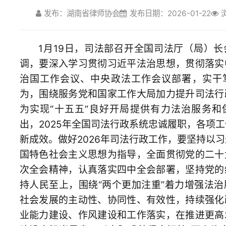
调，要深入学习贯彻习近平法治思想，贯彻落实中央全面依法
治国工作会议、中央政法工作会议部署，实干笃行，担当作
为，围绕服务党和国家工作大局加力提升司法行政工作质效，
为实现“十五五”良好开局提供有力法治服务和保障。会议指
出，2025年全国司法行政系统忠诚履职，各项工作取得新进展
新成效。做好2026年司法行政工作，要坚持以习近平新时代中
国特色社会主义思想为指导，全面贯彻党的二十大和二十届历
次全会精神，认真落实四中全会部署，坚持党的绝对领导，坚
持人民至上，围绕“两个更加注重”着力增强法治服务保障经济
社会发展的主动性、协同性、有效性，持续强化政治建设、专
业能力建设、作风建设和工作落实，在推进更高水平法治中国
建设中担当尽责，以实际成效坚定拥护“两个确立”、坚决做到
“两个维护”。
会议强调，2026年司法行政系统要坚持稳中推进、提质增
效，重点抓好五方面工作：一是坚持以党的政治建设为统领，
更加突出政治建设和业务工作深度融合，不折不扣贯彻落实党
中央决策部署，立足职责深化习近平法治思想学习宣传贯彻，
抓实走深队伍建设和政治引领，引导广大干警和法律服务工作