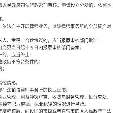
法接受法律援助机构的指派，担任辩护
，担任代理人，参加诉讼；
事务的其他文书。
托人就有关法律问题提供意见，草拟、审
他法律事务，维护委托人的合法权益。
律事务代理人的，应当在受委托的权限
，提出犯罪嫌疑人、被告人无罪、罪轻或
人的诉讼权利和其他合法权益。
护或者代理，同时可以另行委托律师担任
理。但是，委托事项违法、委托人利用律
要事实的，律师有权拒绝辩护或者代理。
、律师事务所证明和委托书或者法律援助
疑人、被告人。辩护律师会见犯罪嫌疑
审查起诉之日起，有权查阅、摘抄、复制