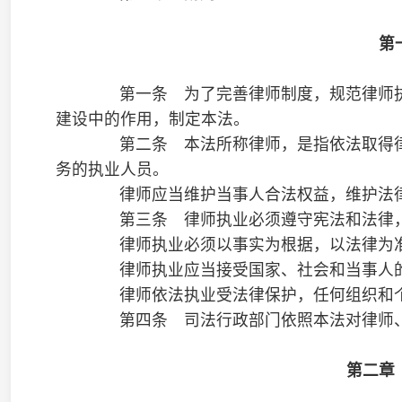
第三条 律师执业必须遵守宪法和法律，恪守律师职业
律师执业必须以事实为根据，以法律为准绳。
律师执业应当接受国家、社会和当事人的监督。
律师依法执业受法律保护，任何组织和个人不得侵害律
第四条 司法行政部门依照本法对律师、律师事务所和
第二章 律师执业许可
第五条 申请律师执业，应当具备下列条件:
（一）拥护中华人民共和国宪法；
（二）通过国家统一法律职业资格考试取得法律职业资
（三）在律师事务所实习满一年；
（四）品行良好。
实行国家统一法律职业资格考试前取得的国家统一司法
一法律职业资格证书具有同等效力。
第六条 申请律师执业，应当向设区的市级或者直辖市
提交下列材料:
（一）国家统一法律职业资格证书；
（二）律师协会出具的申请人实习考核合格的材料；
（三）申请人的身份证明；