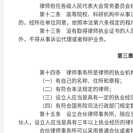
（二）律师事务所的名称、章程；
（三）律师的名单、简历、身份证明、律师执业证书；
（四）住所证明；
（五）资产证明。
设立合伙律师事务所，还应当提交合伙协议。
第十八条 设立律师事务所，应当向设区的市级或者直
请，受理申请的部门应当自受理之日起二十日内予以审查，并将
区、直辖市人民政府司法行政部门。省、自治区、直辖市人民政
起十日内予以审核，作出是否准予设立的决定。准予设立的，向
设立的，向申请人书面说明理由。
第十九条 成立三年以上并具有二十名以上执业律师的
所，须经拟设立分所所在地的省、自治区、直辖市人民政府司法
法第十八条规定的程序办理。
合伙律师事务所对其分所的债务承担责任。
第二十条 国家出资设立的律师事务所，依法自主开展
其债务承担责任。
第二十一条 律师事务所变更名称、负责人、章程、合
律师事务所变更住所、合伙人的，应当自变更之日起十
第二十二条 律师事务所有下列情形之一的，应当终止
（一）不能保持法定设立条件，经限期整改仍不符合条