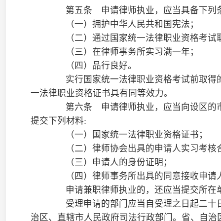
（四）律师事务所出具的同意接收申请人的证明。
申请兼职律师执业的，还应当提交所在单位同意申请人
受理申请的部门应当自受理之日起二十日内予以审查，
治区、直辖市人民政府司法行政部门。省、自治区、直辖市人民
日起十日内予以审核，作出是否准予执业的决定。准予执业的，
的，向申请人书面说明理由。
第七条 申请人有下列情形之一的，不予颁发律师执业
（一）无民事行为能力或者限制民事行为能力的；
（二）受过刑事处罚的，但过失犯罪的除外；
（三）被开除公职或者被吊销律师、公证员执业证书的
第八条 具有高等院校本科以上学历，在法律服务人员
级职称或者同等专业水平并具有相应的专业法律知识的人员，申
门考核合格，准予执业。具体办法由国务院规定。
第九条 有下列情形之一的，由省、自治区、直辖市人
定，并注销被准予执业人员的律师执业证书:
（一）申请人以欺诈、贿赂等不正当手段取得律师执业
（二）对不符合本法规定条件的申请人准予执业的。
第十条 律师只能在一个律师事务所执业。律师变更执
律师执业不受地域限制。
第十一条 公务员不得兼任执业律师。
律师担任各级人民代表大会常务委员会组成人员的，任