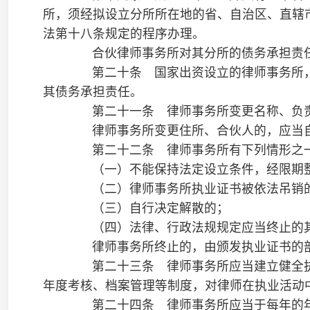
（三）接受刑事案件犯罪嫌疑人、被告人的委托或者依
人，接受自诉案件自诉人、公诉案件被害人或者其近亲属的委托
（四）接受委托，代理各类诉讼案件的申诉；
（五）接受委托，参加调解、仲裁活动；
（六）接受委托，提供非诉讼法律服务；
（七）解答有关法律的询问、代写诉讼文书和有关法律
第二十九条 律师担任法律顾问的，应当按照约定为委
查法律文书，代理参加诉讼、调解或者仲裁活动，办理委托的其
第三十条 律师担任诉讼法律事务代理人或者非诉讼法
内，维护委托人的合法权益。
第三十一条 律师担任辩护人的，应当根据事实和法律
者减轻、免除其刑事责任的材料和意见，维护犯罪嫌疑人、被告
第三十二条 委托人可以拒绝已委托的律师为其继续辩
辩护人或者代理人。
律师接受委托后，无正当理由的，不得拒绝辩护或者代
师提供的服务从事违法活动或者委托人故意隐瞒与案件有关的重
第三十三条 律师担任辩护人的，有权持律师执业证书
公函，依照刑事诉讼法的规定会见在押或者被监视居住的犯罪嫌
人、被告人时不被监听。
第三十四条 律师担任辩护人的，自人民检察院对案件
本案的案卷材料。