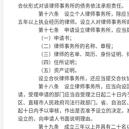
（二）律师事务所执业证书被依法吊销的；
（三）自行决定解散的；
（四）法律、行政法规规定应当终止的其他情形。
律师事务所终止的，由颁发执业证书的部门注销该律师
第二十三条 律师事务所应当建立健全执业管理、利益
年度考核、档案管理等制度，对律师在执业活动中遵守职业道德
第二十四条 律师事务所应当于每年的年度考核后，向
行政部门提交本所的年度执业情况报告和律师执业考核结果。
第二十五条 律师承办业务，由律师事务所统一接受委
家规定统一收取费用并如实入账。
律师事务所和律师应当依法纳税。
第二十六条 律师事务所和律师不得以诋毁其他律师事
承揽业务。
第二十七条 律师事务所不得从事法律服务以外的经营
第四章 律师的业务和权利
第二十八条 律师可以从事下列业务:
（一）接受自然人、法人或者其他组织的委托，担任法
（二）接受民事案件、行政案件当事人的委托，担任代