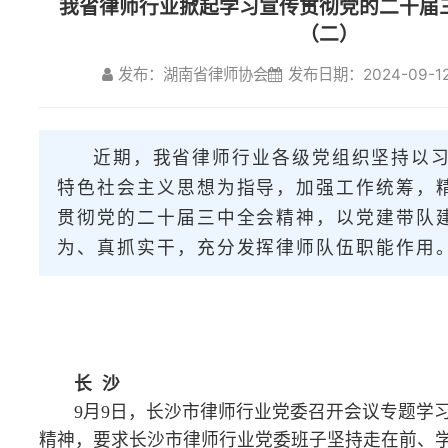
发布：湖南省律师协会
发布日期：2024-09-12
浏
近期，我省律师行业各级党组织坚持以习近平新时代
特色社会主义思想为指导，加强工作统筹，精心组织学习
贯彻党的二十届三中全会精神，以党建带队建促发展，担
为、真抓实干，充分发挥律师队伍职能作用。
长 沙
9月9日，长沙市律师行业党委召开会议专题学习党的二十届三
精神，要求长沙市律师行业党委班子坚持走在前、学在前，当示范
率，先学一步、学深一层，引领全市律师行业各级党组织和广大律
掀起学习贯彻热潮，积极投身法治长沙建设。