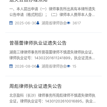
公告申请（格式附后）；（二）律师本人携带本人身份
证原件、盖有律所公章的书面遗失公告申请，到省律协
2025-06-30
湖南省律师协会
3617
宣传部（省司法厅内培训楼/综合楼322室，请注意不是
主楼）现场办理，两份材料缺一不可。（三）外地...
曾蓓蕾律师执业证遗失公告
湖南三律律师事务所曾蓓蕾律师不慎遗失律师执业证，
律师执业证号：14302201611241899，执业证流水
号：12351094，特申请在湖南律师网上公告声明作
2026-08-06
湖南省律师协会
15
废。曾蓓蕾2026年8月6日
周彪律师执业证遗失公告
北京盈科（长沙）律师事务所周彪律师不慎遗失律师执
业证，律师执业证号：14301202610016895，执业证
流水号：12349131，特申请在湖南律师网上公告声明作
2026-08-05
湖南省律师协会
21
废。周彪2026年8月5日